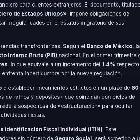
anciero para clientes extranjeros. El documento, titulad
nciero de Estados Unidos»
, impone obligaciones de
tar irregularidades en el estatus migratorio de sus
rencias transfronterizas. Según el
Banco de México
, l
o Interno Bruto (PIB)
nacional. En el primer trimestre 
res
, lo que equivale a un incremento del
1.4%
respecto 
a enfrenta incertidumbre por la nueva regulación.
o
a establecer lineamientos estrictos en un plazo de
60
nes de retiros y depósitos» que coincidan con ciclos de
nsidera sospechosa de «estructuración» para ocultar
tividades ilícitas.
 Identificación Fiscal Individual (ITIN)
. Este
jadores sin número de
Seguro Social
, será sometido a 