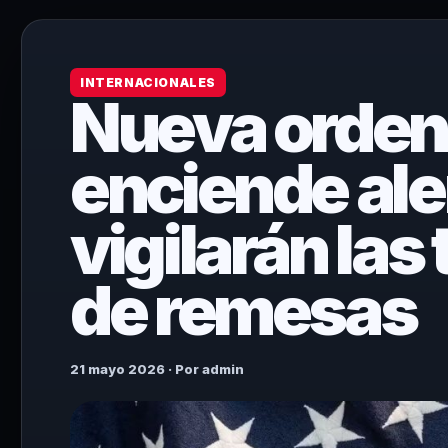
INTERNACIONALES
Nueva orden
enciende aler
vigilarán la
de remesas
21 mayo 2026 · Por admin