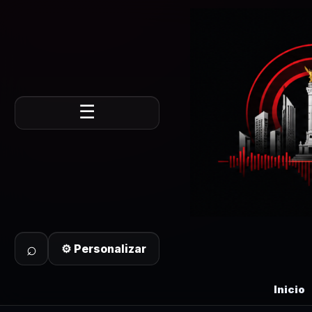
☰
⌕
⚙ Personalizar
Inicio