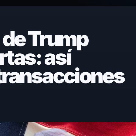
 de Trump
tas: así
s transacciones