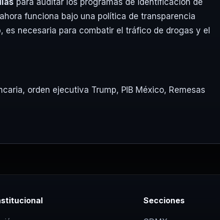
días
para auditar los programas de identificación de
 ahora funciona bajo una política de transparencia
p
, es necesaria para combatir el tráfico de drogas y el
ncaria
,
orden ejecutiva Trump
,
PIB México
,
Remesas
nstitucional
Secciones