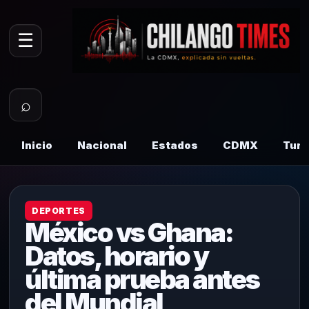
☰
⌕
Inicio
Nacional
Estados
CDMX
Tur
DEPORTES
México vs Ghana:
Datos, horario y
última prueba antes
del Mundial