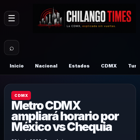
☰
⌕
Inicio
Nacional
Estados
CDMX
Tur
CDMX
Metro CDMX
ampliará horario por
México vs Chequia