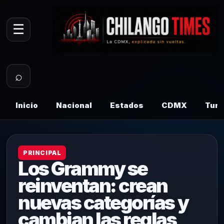
☰
⌕
Inicio
Nacional
Estados
CDMX
Tur
PRINCIPAL
Los Grammy se
reinventan: crean
nuevas categorías y
cambian las reglas