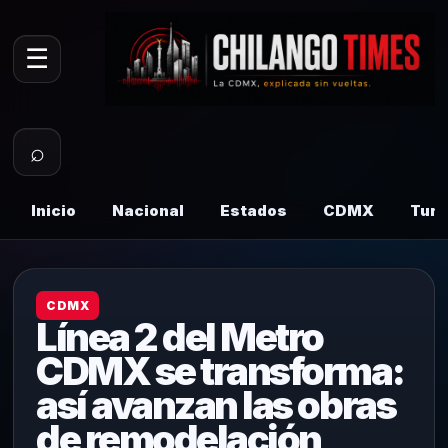
☰
⌕
Inicio
Nacional
Estados
CDMX
Tur
CDMX
Línea 2 del Metro
CDMX se transforma:
así avanzan las obras
de remodelación