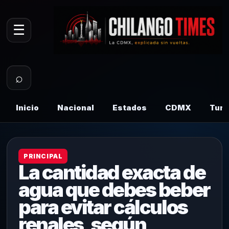
☰
⌕
Inicio
Nacional
Estados
CDMX
Tur
PRINCIPAL
La cantidad exacta de
agua que debes beber
para evitar cálculos
renales, según