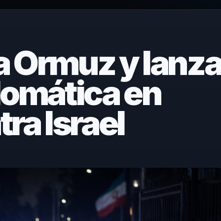
za Ormuz y lanz
lomática en
ra Israel