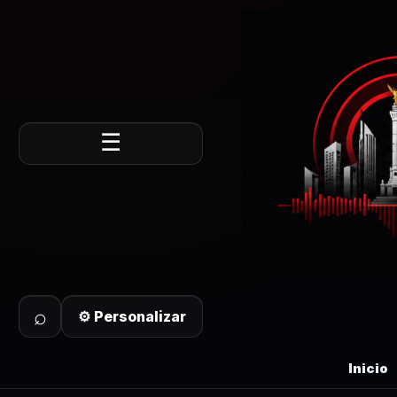
☰
⌕
⚙ Personalizar
Inicio