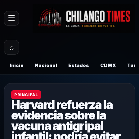
☰
⌕
Inicio
Nacional
Estados
CDMX
Tur
PRINCIPAL
Harvard refuerza la
evidencia sobre la
vacuna antigripal
infantil: podría evitar