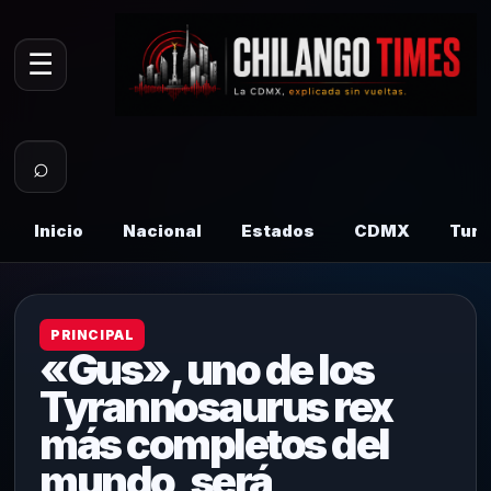
☰
⌕
Inicio
Nacional
Estados
CDMX
Tur
PRINCIPAL
«Gus», uno de los
Tyrannosaurus rex
más completos del
mundo, será