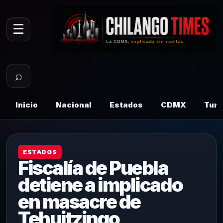
☰
⌕
Inicio
Nacional
Estados
CDMX
Tur
ESTADOS
Fiscalía de Puebla
detiene a implicado
en masacre de
Tehuitzingo