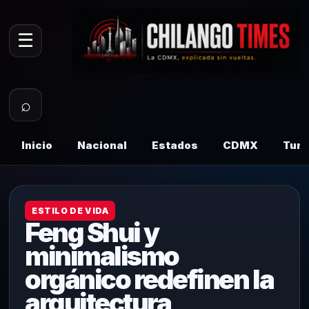
☰
⌕
Inicio
Nacional
Estados
CDMX
Tur
ESTILO DE VIDA
Feng Shui y
minimalismo
orgánico redefinen la
arquitectura