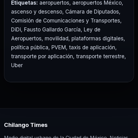
Etiquetas:
aeropuertos
,
aeropuertos México
,
ascenso y descenso
,
Cámara de Diputados
,
Comisión de Comunicaciones y Transportes
,
DiDi
,
Fausto Gallardo García
,
Ley de
Aeropuertos
,
movilidad
,
plataformas digitales
,
política pública
,
PVEM
,
taxis de aplicación
,
transporte por aplicación
,
transporte terrestre
,
Uber
Chilango Times
Medio digital urbano de la Ciudad de México. Noticias,