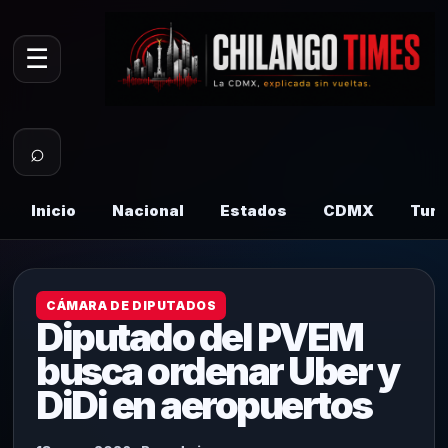
☰
⌕
Inicio
Nacional
Estados
CDMX
Tur
CÁMARA DE DIPUTADOS
Diputado del PVEM
busca ordenar Uber y
DiDi en aeropuertos