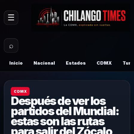
☰
⌕
Inicio
Nacional
Estados
CDMX
Tur
CDMX
Después de ver los
partidos del Mundial:
estas son las rutas
para salir del Zócalo