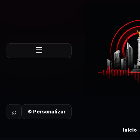
☰
⌕
⚙ Personalizar
Inicio