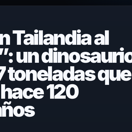
 Tailandia al
”: un dinosauri
7 toneladas que
 hace 120
años