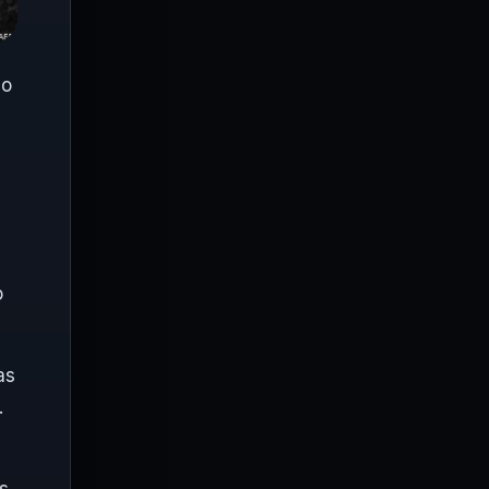
io
o
as
.