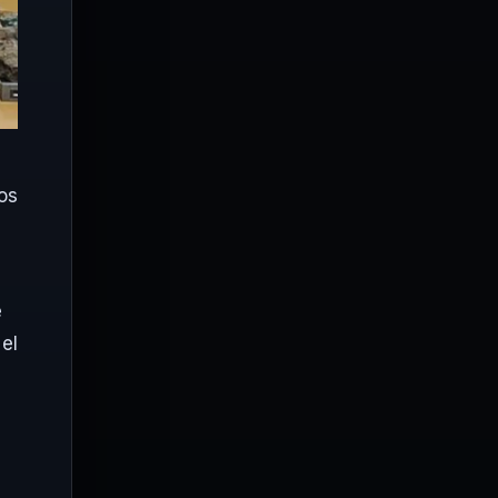
os
e
el