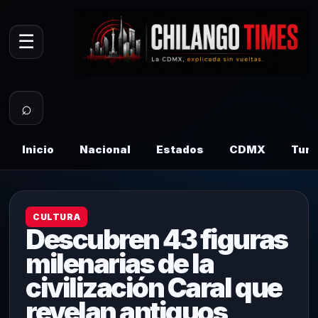
☰
⌕
Inicio
Nacional
Estados
CDMX
Tur
CULTURA
Descubren 43 figuras
milenarias de la
civilización Caral que
revelan antiguos