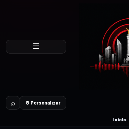
☰
⌕
⚙ Personalizar
Inicio