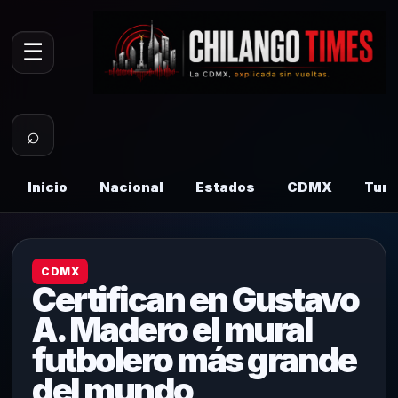
☰
⌕
Inicio
Nacional
Estados
CDMX
Tur
CDMX
Certifican en Gustavo
A. Madero el mural
futbolero más grande
del mundo