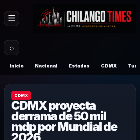
☰
⌕
Inicio
Nacional
Estados
CDMX
Tur
CDMX
CDMX proyecta
derrama de 50 mil
mdp por Mundial de
2026