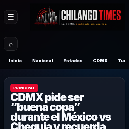
☰
⌕
Inicio
Nacional
Estados
CDMX
Tur
PRINCIPAL
CDMX pide ser
“buena copa”
durante el México vs
Chequia y recuerda