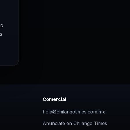
do
s
Comercial
hola@chilangotimes.com.mx
Anúnciate en Chilango Times