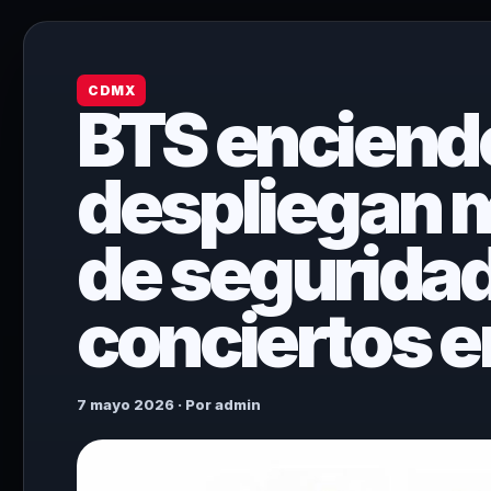
CDMX
BTS enciend
despliegan 
de seguridad
conciertos e
7 mayo 2026 · Por admin