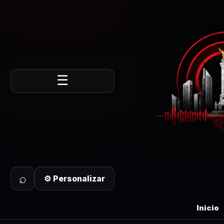
☰
⌕
⚙ Personalizar
Inicio