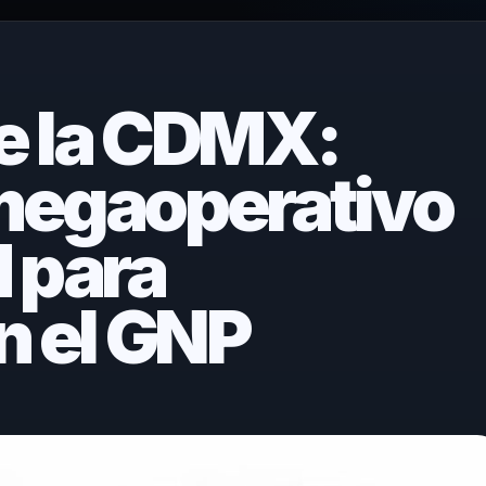
e la CDMX:
megaoperativo
 para
n el GNP