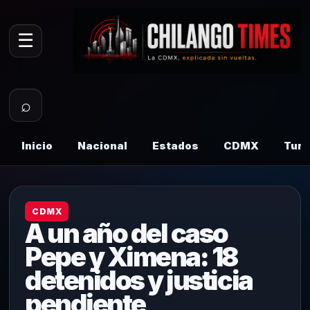
☰
⌕
Inicio
Nacional
Estados
CDMX
Tur
CDMX
A un año del caso
Pepe y Ximena: 18
detenidos y justicia
pendiente