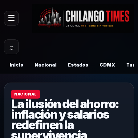
☰
⌕
Inicio
Nacional
Estados
CDMX
Tur
NACIONAL
La ilusión del ahorro:
inflación y salarios
redefinen la
supervivencia