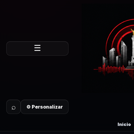
☰
⌕
⚙ Personalizar
Inicio