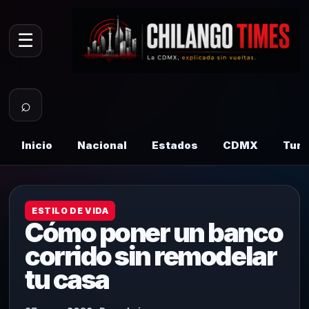
☰
⌕
Inicio
Nacional
Estados
CDMX
Tur
ESTILO DE VIDA
Cómo poner un banco
corrido sin remodelar
tu casa