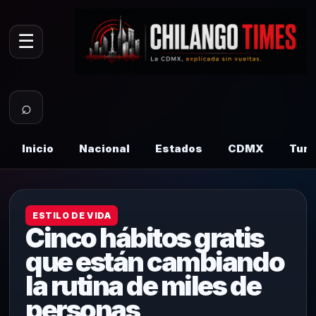
☰
⌕
Inicio
Nacional
Estados
CDMX
Tur
ESTILO DE VIDA
Cinco hábitos gratis
que están cambiando
la rutina de miles de
personas