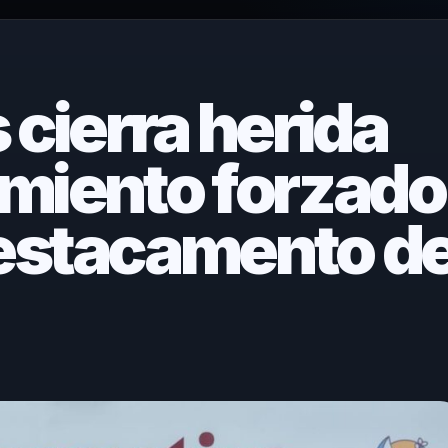
 cierra herida
amiento forzado
estacamento d