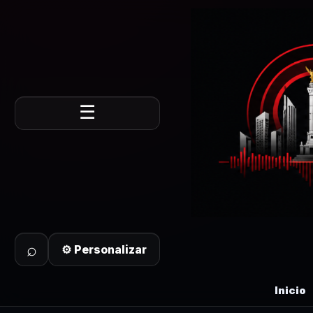
☰
⌕
⚙ Personalizar
Inicio