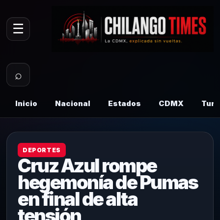
☰
⌕
Inicio
Nacional
Estados
CDMX
Tur
DEPORTES
Cruz Azul rompe
hegemonía de Pumas
en final de alta
tensión