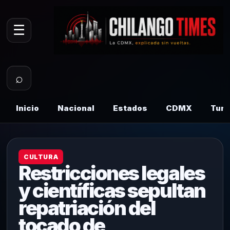
☰
⌕
Inicio
Nacional
Estados
CDMX
Tur
CULTURA
Restricciones legales
y científicas sepultan
repatriación del
tocado de