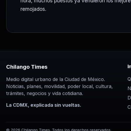
hora, muchos puestos ya vendieron los mejore
remojados.
Chilango Times
I
Q
Medio digital urbano de la Ciudad de México.
Noticias, planes, movilidad, poder local, cultura,
N
trámites, negocios y vida cotidiana.
D
La CDMX, explicada sin vueltas.
C
© 2026 Chilango Times. Todos los derechos reservados.