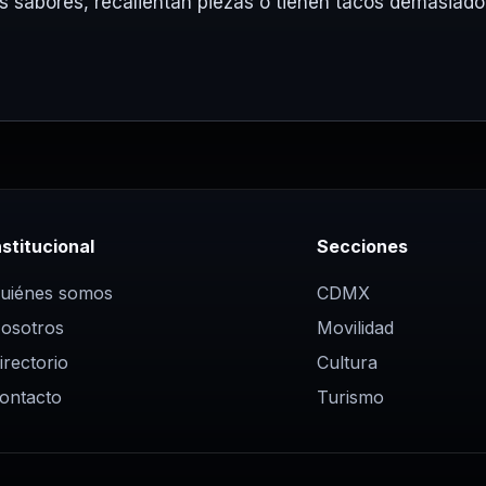
s sabores, recalientan piezas o tienen tacos demasiado
nstitucional
Secciones
uiénes somos
CDMX
osotros
Movilidad
irectorio
Cultura
ontacto
Turismo