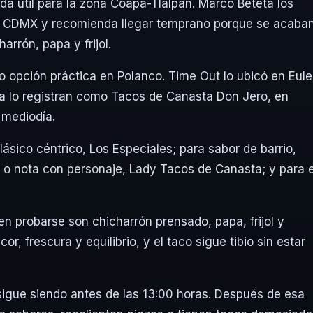
a útil para la zona Coapa-Tlalpan. Marco Beteta los
de CDMX y recomienda llegar temprano porque se acaba
rrón, papa y frijol.
opción práctica en Polanco. Time Out lo ubicó en Eule
a lo registran como Tacos de Canasta Don Jero, en
 mediodía.
ásico céntrico, Los Especiales; para sabor de barrio,
 o nota con personaje, Lady Tacos de Canasta; y para e
en probarse son chicharrón prensado, papa, frijol y
or, frescura y equilibrio, y el taco sigue tibio sin estar
sigue siendo antes de las 13:00 horas. Después de esa