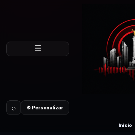
☰
⌕
⚙ Personalizar
Inicio