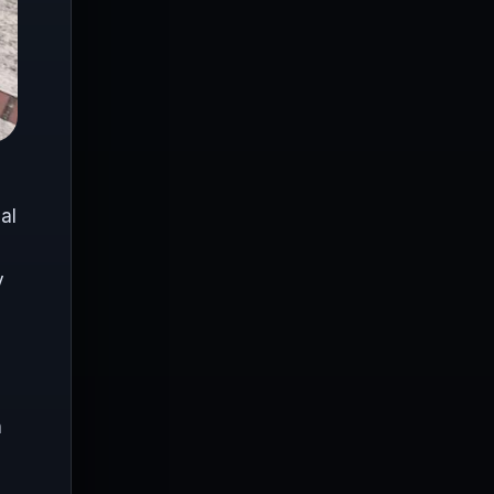
e
al
y
n