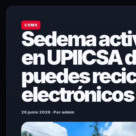
CDMX
Sedema activ
en UPIICSA de
puedes recic
electrónico
26 junio 2026 · Por admin