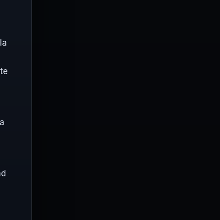
la
te
da
ad