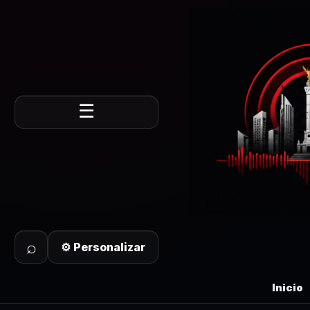
☰
⌕
⚙ Personalizar
Inicio