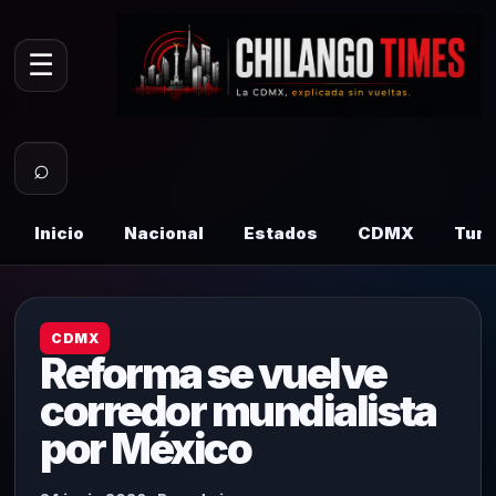
☰
⌕
Inicio
Nacional
Estados
CDMX
Tur
CDMX
Reforma se vuelve
corredor mundialista
por México