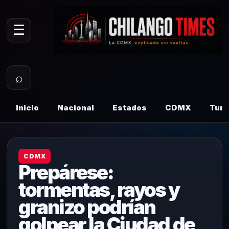
☰
⌕
Inicio
Nacional
Estados
CDMX
Tur
CDMX
Prepárese:
tormentas, rayos y
granizo podrían
golpear la Ciudad de