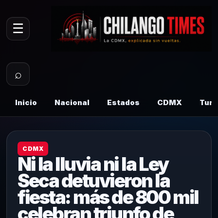
☰
⌕
Inicio
Nacional
Estados
CDMX
Tur
CDMX
Ni la lluvia ni la Ley
Seca detuvieron la
fiesta: más de 800 mil
celebran triunfo de