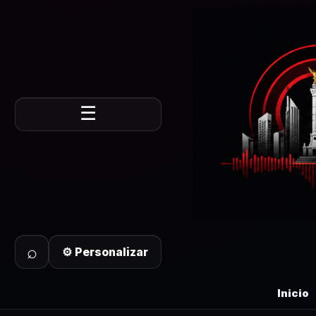
☰
⌕
⚙ Personalizar
Inicio