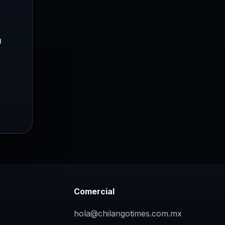
u
Comercial
hola@chilangotimes.com.mx