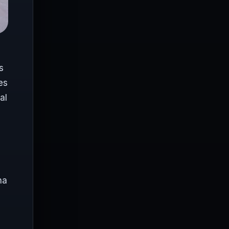
s
es
al
na