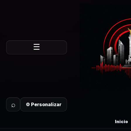
☰
⌕
⚙ Personalizar
Inicio