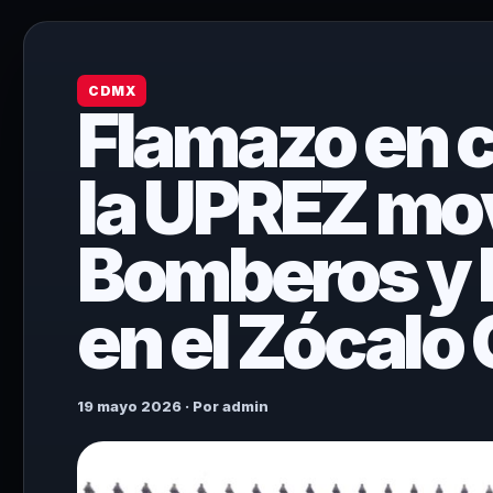
CDMX
Flamazo en
la UPREZ mov
Bomberos y P
en el Zócal
19 mayo 2026 · Por admin