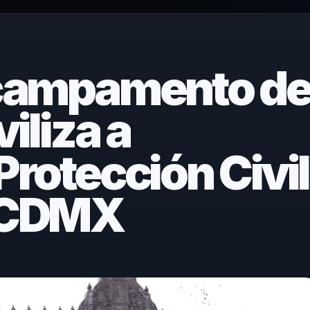
 campamento d
iliza a
rotección Civil
o CDMX