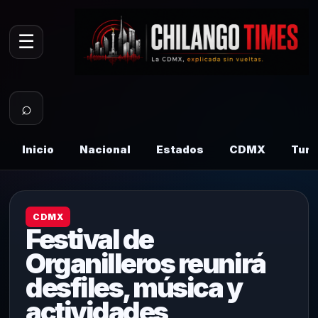
☰
⌕
Inicio
Nacional
Estados
CDMX
Tur
CDMX
Festival de
Organilleros reunirá
desfiles, música y
actividades