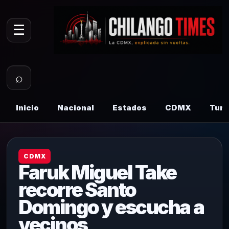
☰
⌕
Inicio
Nacional
Estados
CDMX
Tur
CDMX
Faruk Miguel Take
recorre Santo
Domingo y escucha a
vecinos