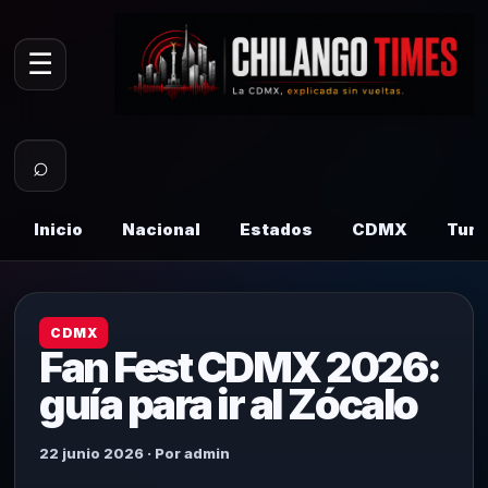
☰
⌕
Inicio
Nacional
Estados
CDMX
Tur
CDMX
Fan Fest CDMX 2026:
guía para ir al Zócalo
22 junio 2026 · Por admin