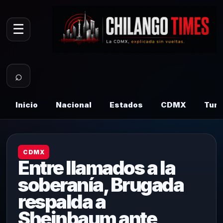
☰
⌕
Inicio
Nacional
Estados
CDMX
Tur
CDMX
Entre llamados a la
soberanía, Brugada
respalda a
Sheinbaum ante