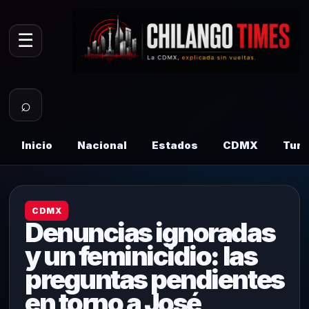
☰
⌕
Inicio
Nacional
Estados
CDMX
Tur
CDMX
Denuncias ignoradas
y un feminicidio: las
preguntas pendientes
en torno a José