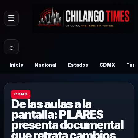
☰
⌕
Inicio
Nacional
Estados
CDMX
Tur
CDMX
De las aulas a la
pantalla: PILARES
presenta documental
que retrata cambios