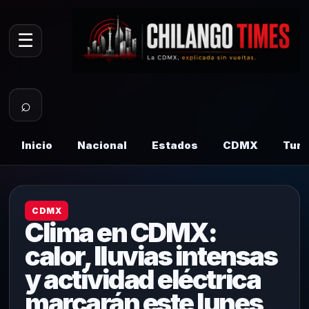
☰
⌕
Inicio
Nacional
Estados
CDMX
Tur
CDMX
Clima en CDMX:
calor, lluvias intensas
y actividad eléctrica
marcarán este lunes