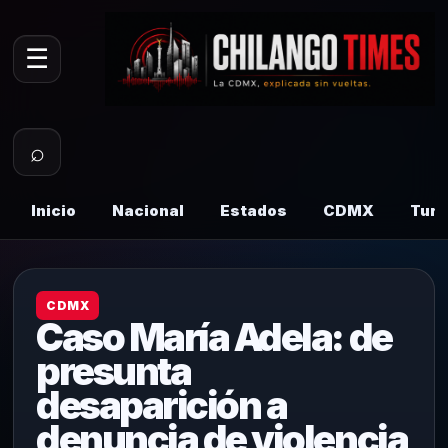
☰
⌕
Inicio
Nacional
Estados
CDMX
Tur
CDMX
Caso María Adela: de
presunta
desaparición a
denuncia de violencia