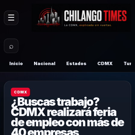
☰
⌕
Inicio
Nacional
Estados
CDMX
Tur
CDMX
¿Buscas trabajo?
CDMX realizará feria
de empleo con más de
40 empresas