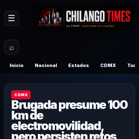
☰
⌕
Inicio
Nacional
Estados
CDMX
Tur
CDMX
Brugada presume 100
km de
electromovilidad,
pero persisten retos