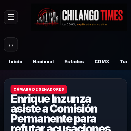
☰
⌕
Inicio
Nacional
Estados
CDMX
Tur
CÁMARA DE SENADORES
Enrique Inzunza
asiste a Comisión
Permanente para
refutar acusaciones