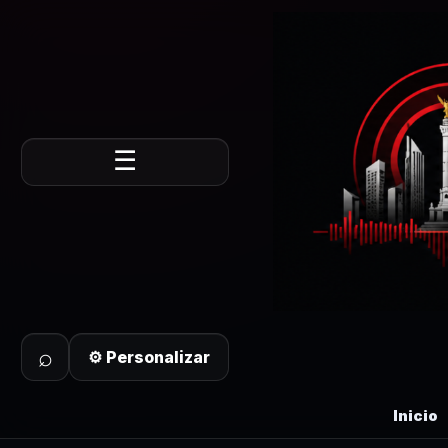
☰
⌕
⚙ Personalizar
Inicio