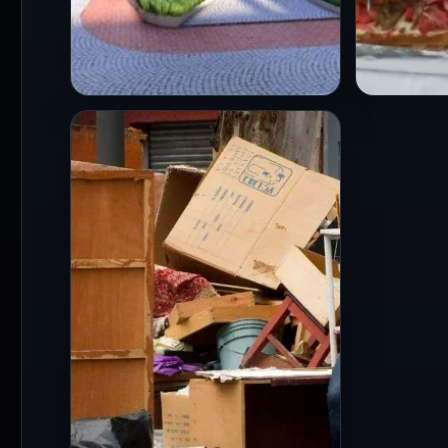
CDMX
CDMX
Vivienda social en
La Feria
CDMX: entregan 141
llega a
hogares y preparan
mega to
reforma para acelerar
metros,
proyectos
entrada
25 Jul 2026
24 Jul 202
La mandataria capitalina
La Ciuda
informó que las viviendas
lista par
entregadas este día se
eventos 
localizan en Coyoacán,
esperado
Azcapotzalco, Venustiano
Carranza, Miguel…