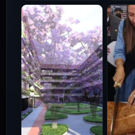
CDMX
CDMX
Negocios nocturnos
¡No te 
bajo la lupa: operativos
las tor
dejan clausuras y
de la ci
suspensiones en diez
la Torta
alcaldías
2 Ago 202
Hay plan
4 Ago 2026
La estrategia "La Noche es
alma y o
de Todos" sumó 11
el estóm
operativos de verificación
memorabl
durante julio en diez
alcaldías de…