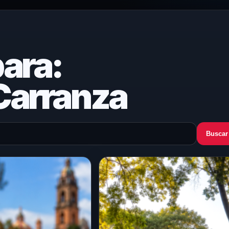
ara:
Carranza
Buscar