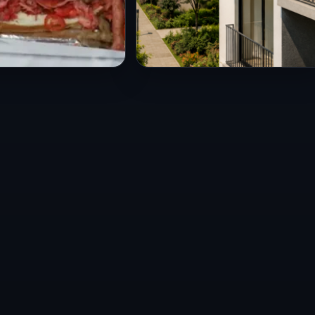
CDMX
 de la Torta 2026
Nueva oferta de
 CDMX con una
Vivienda Norma 26
rta de 100
busca acercar hogares
 conciertos y
accesibles a zonas
 gratis
céntricas de la CDMX
6
24 Jul 2026
d de México está
Ciudad de México, 24 de julio
a celebrar uno de los
de 2026. Servicios
gastronómicos más
Metropolitanos (SERVIMET)
s del año. Del…
presentó la cuarta edición
del Catálogo de…