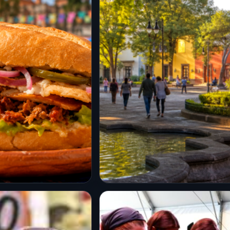
CDMX
 la Feria de la
La primera Utopía de
CDMX 2026;
Coyoacán abre sus