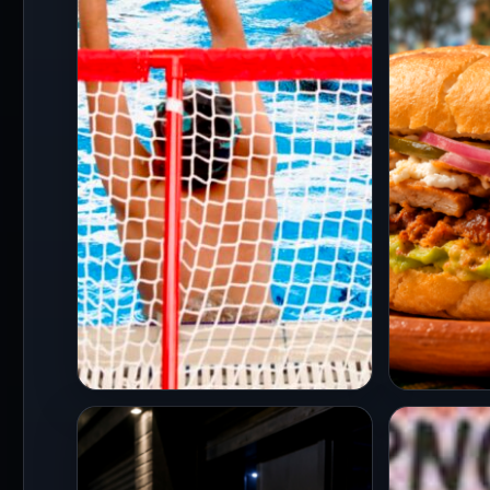
CDMX
CDMX
Clara Brugada apuesta
Anuncian
por cuidados y deporte
Torta 