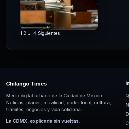
1
2
…
4
Siguientes
CDMX
Paginación
Despojo de inmuebles
en CDMX: autoridades
de
realizan 22
intervenciones en ocho
entradas
días
24 Jul 2026
Chilango Times
I
Entre el 15 y el 22 de julio, el
Gabinete Contra Despojos de
Q
Medio digital urbano de la Ciudad de México.
Noticias, planes, movilidad, poder local, cultura,
la Ciudad de México realizó…
N
trámites, negocios y vida cotidiana.
D
La CDMX, explicada sin vueltas.
C