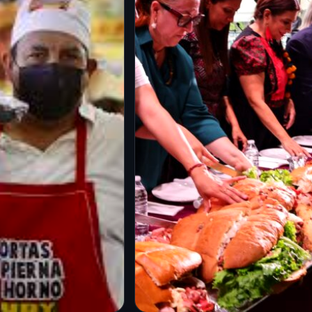
as fechas y la
puertas: así será el
ón
nuevo espacio gratuito
con alberca olímpica,
6
servicios médicos y
de la Torta CDMX
cultura
tiene una fecha
6 Ago 2026
 para su nueva
La Ciudad de México sumará
n la…
un nuevo espacio dedicado
al bienestar, el deporte y la
cultura con la…