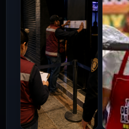
con nueva Utopía en
revisa l
Venustiano Carranza
ubicaci
25 May 2026
21 Jul 202
La jefa de Gobierno de la
La Feria 
Ciudad de México, Clara
2026 ya 
Brugada Molina, inauguró la
prevista
Utopía “La Heroica” en…
edición e