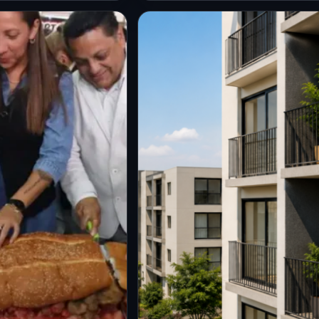
CDMX
quedes sin probar
Megatorta de más de 1.7
tas más creativas
toneladas marca el
udad! La Feria de
arranque de la Feria de la
 cierra hoy
Torta 2026 en CDMX
6
30 Jul 2026
es que alimentan el
Ciudad de México.- La jefa
tros que alimentan
de Gobierno, Clara Brugada
ago de forma
Molina, inauguró la edición
e. La 21ª Feria…
21 de la Feria de…