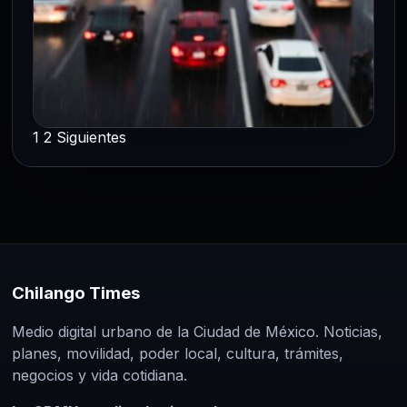
1
2
Siguientes
CDMX
Paginación
Movilidad en CDMX registra 11
movilizaciones y riesgo de
de
inundaciones hoy
entradas
30 Jul 2026
Despliegue de 11 concentraciones
Chilango Times
sociales y lluvias de hasta 25 mm prevén
colapso de velocidad vial en 6…
Medio digital urbano de la Ciudad de México. Noticias,
planes, movilidad, poder local, cultura, trámites,
negocios y vida cotidiana.