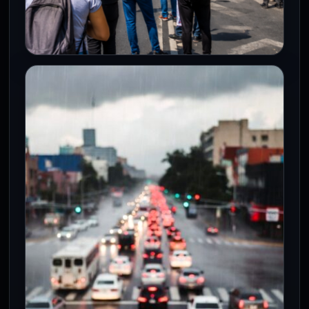
CDMX
Manifestantes tomarán calles de la
CDMX para exigir justicia, agua y
mejores condiciones laborales
30 Jul 2026
Ciudad de México, 30 de julio de 2026. La
capital del país enfrentará este jueves
una jornada con…