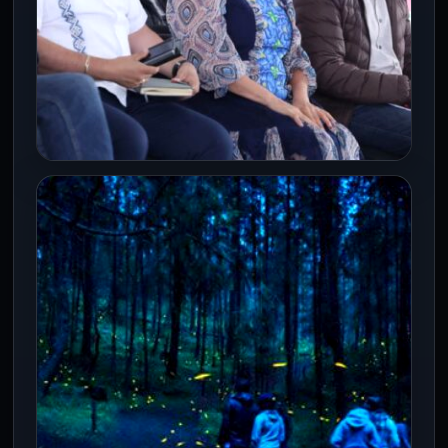
CDMX
Plan para Milpa Alta contempla
repavimentación, Cablebús y
refuerzo al transporte público
31 Jul 2026
La jefa de Gobierno de la Ciudad de
México, Clara Brugada Molina, anunció un
paquete de obras y…