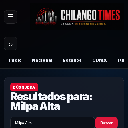
☰
⌕
Inicio
Nacional
Estados
CDMX
Tur
BÚSQUEDA
Resultados para:
Milpa Alta
Buscar