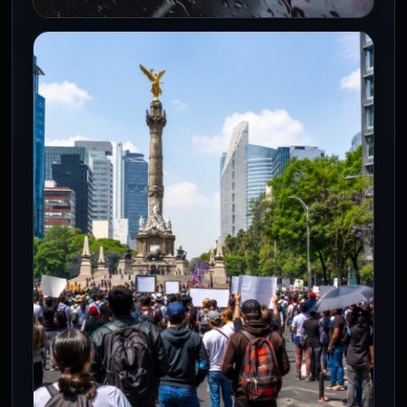
CDMX
CDMX registra 11 marchas y lluvias
fuertes este 30 de julio
30 Jul 2026
La capital moviliza operativos ante 11
marchas, chubascos y afectaciones
viales en los principales ejes del Centro
Histórico.