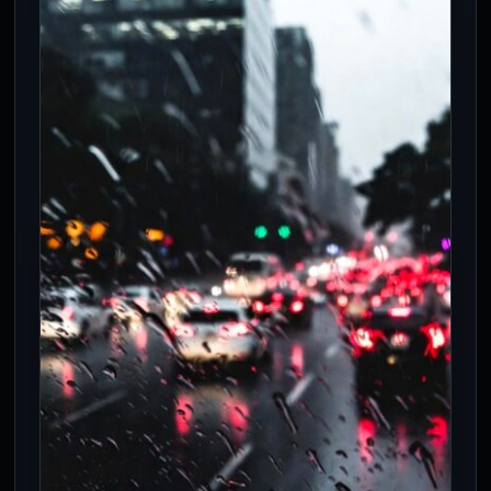
CDMX registra 18 movilizaciones,
microsismo y lluvia este 1 de agosto
1 Ago 2026
La convergencia de 18 actos viales,
restricción a placas impares y
precipitación pluvial impacta la red
vehicular capitalina.