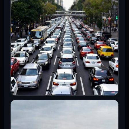
Ciudad de México confirmó que las Líneas
4, 5 y 6…
CDMX
Caos vial en CDMX este 1 de agosto
por marchas y bloqueos
1 Ago 2026