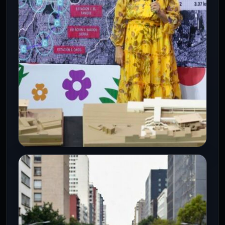
tarde, con riesgo de…
CDMX
¿Adiós a los traslados de horas?
CDMX impulsa tres nuevas líneas
de Cablebús
5 Ago 2026
Ciudad de México.- El Gobierno de la