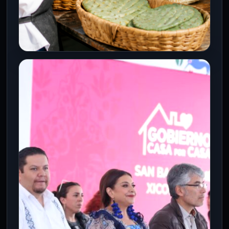
NEGOCIOS
Productos agroecológicos: una
oportunidad de negocio desde
Xochimilco y Milpa Alta
8 Ago 2026
La comercialización de nopal, maíz, flores
y otros productos del suelo de
conservación abre oportunidades para
negocios con…