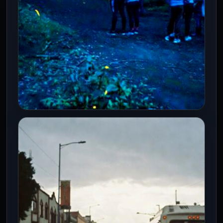
PRINCIPAL
Temporada de luciérnagas en
Tlaxcala arranca el 10 de junio en
Nanacamilpa
18 May 2026
La Secretaría de Turismo de Tlaxcala
confirmó el periodo oficial de avistamiento
que abarca 60 días en los…