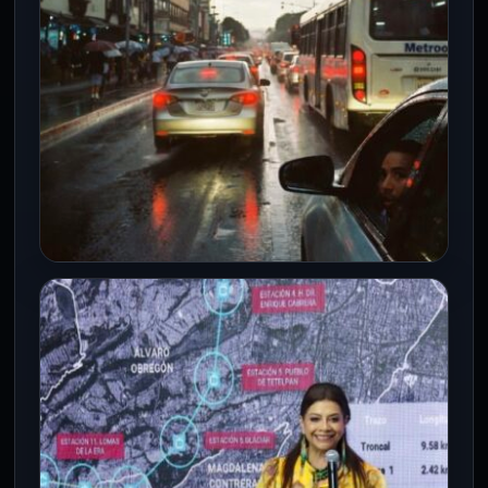
CDMX
El Popocatépetl y las lluvias
complicarán las condiciones
climáticas en la CDMX
6 Ago 2026
La capital enfrentará una combinación de
calor durante el día y tormentas por la