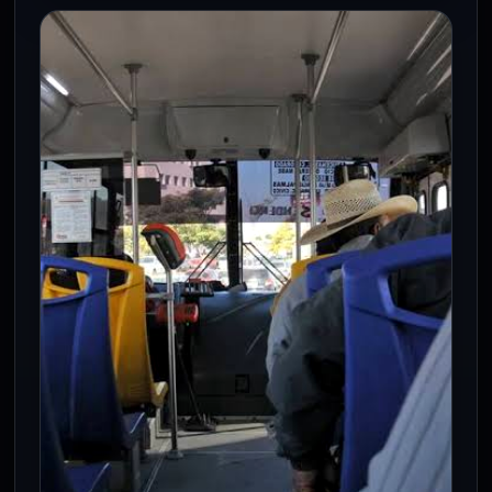
CDMX
Harry Styles en CDMX: horarios,
setlist y cómo llegar al Estadio GNP
28 Jul 2026
Harry Styles ofrecerá seis conciertos en
la CDMX del 31 de julio al 10 de agosto.
Conoce horarios,…