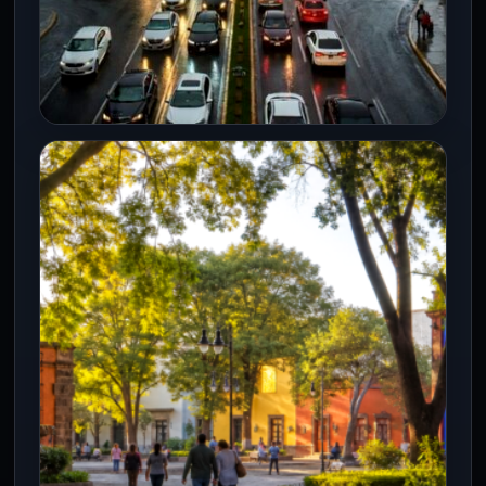
CDMX
Caos vial por marchas y lluvias
azota CDMX este viernes
7 Ago 2026
Marchas, un bloqueo en el Centro y
lluvias fuertes con granizo complican la
movilidad en la capital este…