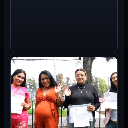
4 Ago 2026
La estrategia "La Noche es de Todos"
sumó 11 operativos de verificación
durante julio en diez alcaldías de…
CDMX
Tormenta dejó inundaciones,
árboles caídos y rescates en
distintos puntos de la CDMX
3 Ago 2026
Ciudad de México, 3 de agosto de 2026.
La intensa lluvia acompañada de granizo
que cayó la tarde…