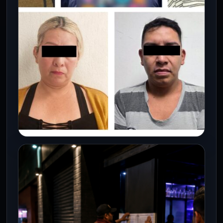
CDMX
Golpe a red de fraude financiero:
suman 15 detenidos por desvío de
40 millones de pesos
6 Ago 2026
Ciudad de México.– Autoridades de la