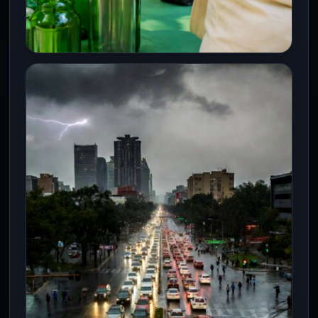
CDMX
¿Tienes residuos reciclables?
Sedema invita al Mercado de
Trueque en Iztacalco
8 Ago 2026
La Secretaría del Medio Ambiente de la
Ciudad de México (Sedema) realizará este
domingo 9 de agosto una…