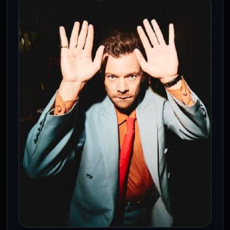
CDMX
Movilidad en CDMX enfrenta 32
movilizaciones y lluvias el 29 de julio
29 Jul 2026
Un total de 32 eventos de protesta y
precipitaciones en siete alcaldías
complican la circulación vial este
miércoles…