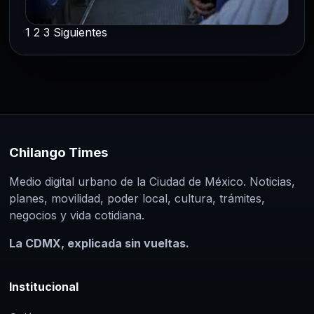
1
2
3
Siguientes
CDMX
Paginación
Beca para Transporte y Más avanza
hacia cobertura universal en la
de
Ciudad de México
entradas
18 Jul 2026
Ciudad de México, 17 de julio de 2026. La
Chilango Times
Jefa de Gobierno, Clara Brugada Molina,
encabezó la entrega…
Medio digital urbano de la Ciudad de México. Noticias,
planes, movilidad, poder local, cultura, trámites,
negocios y vida cotidiana.
La CDMX, explicada sin vueltas.
Institucional