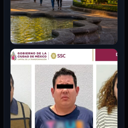
CDMX
La primera Utopía de Coyoacán
abre sus puertas: así será el nuevo
espacio gratuito con alberca
olímpica, servicios médicos y
cultura
6 Ago 2026
La Ciudad de México sumará un nuevo
espacio dedicado al bienestar, el deporte
y la cultura con la…